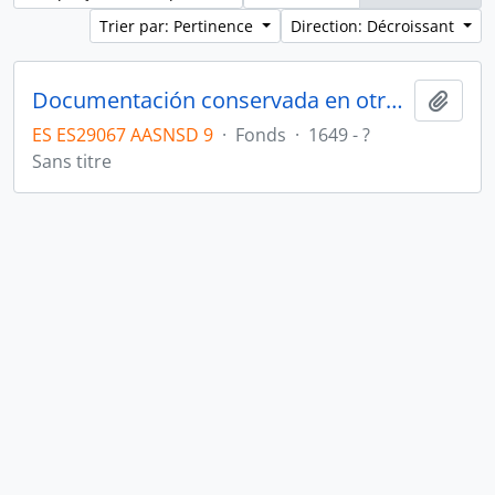
Trier par: Pertinence
Direction: Décroissant
Documentación conservada en otros archivos
Ajout
ES ES29067 AASNSD 9
·
Fonds
·
1649 - ?
Sans titre