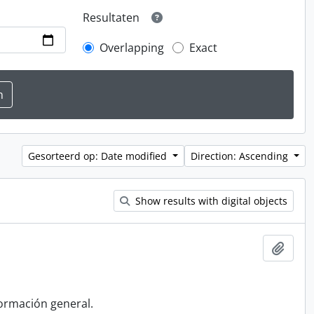
Resultaten
Overlapping
Exact
Gesorteerd op: Date modified
Direction: Ascending
Show results with digital objects
Add t
formación general.