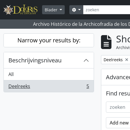
Skip to main content
zoeken
Search options
Blader
Archivo Histórico de la Archicofradía de los
Sho
Narrow your results by:
Archivi
Beschrijvingsniveau
Remove filter:
Deelreeks
All
Advanced
Deelreeks
5
, 5 results
Find resu
Add new c