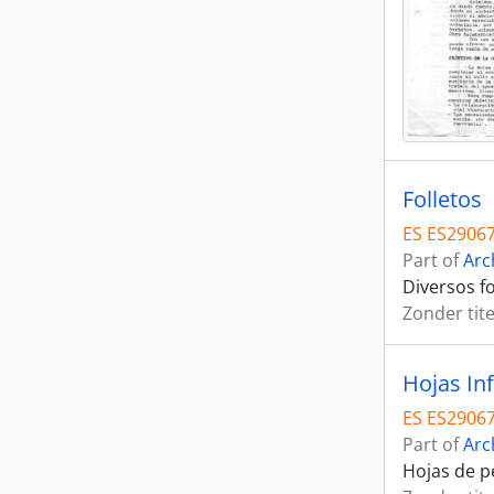
Folletos
ES ES29067
Part of
Arc
Diversos fo
Zonder tite
Hojas In
ES ES29067
Part of
Arc
Hojas de p