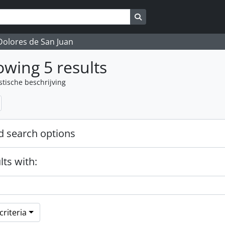
Search in browse page
 Dolores de San Juan
wing 5 results
stische beschrijving
 search options
lts with:
riteria