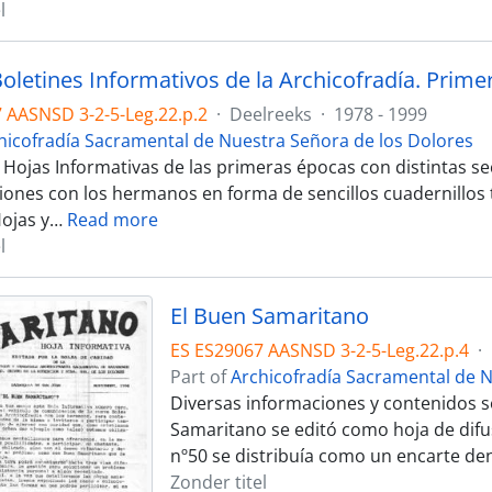
l
Boletines Informativos de la Archicofradía. Prim
 AASNSD 3-2-5-Leg.22.p.2
·
Deelreeks
·
1978 - 1999
hicofradía Sacramental de Nuestra Señora de los Dolores
y Hojas Informativas de las primeras épocas con distintas s
ones con los hermanos en forma de sencillos cuadernillos t
ojas y
…
Read more
l
El Buen Samaritano
ES ES29067 AASNSD 3-2-5-Leg.22.p.4
·
Part of
Archicofradía Sacramental de N
Diversas informaciones y contenidos so
Samaritano se editó como hoja de difus
nº50 se distribuía como un encarte den
Zonder titel