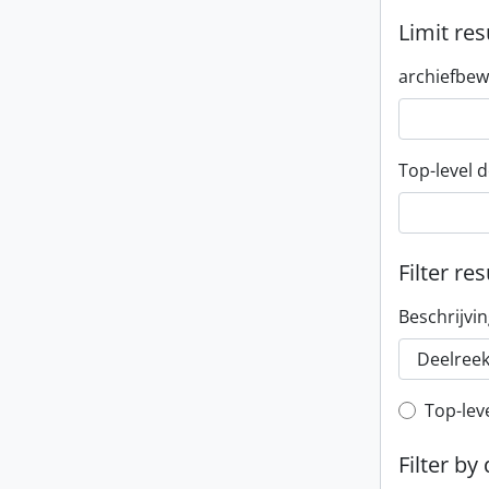
Limit res
archiefbew
Top-level d
Filter res
Beschrijvi
Top-leve
Top-lev
Filter by