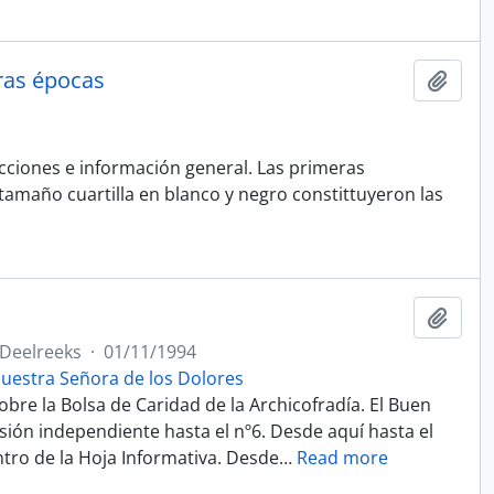
eras épocas
Add t
ecciones e información general. Las primeras
amaño cuartilla en blanco y negro constittuyeron las
Add t
Deelreeks
·
01/11/1994
uestra Señora de los Dolores
bre la Bolsa de Caridad de la Archicofradía. El Buen
ión independiente hasta el nº6. Desde aquí hasta el
tro de la Hoja Informativa. Desde
…
Read more