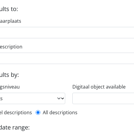
ults to:
aarplaats
escription
ults by:
ngsniveau
Digitaal object available
l description filter
el descriptions
All descriptions
 date range: