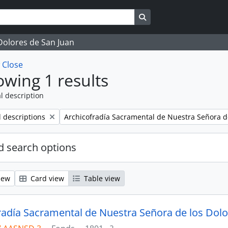
Search in browse page
 Dolores de San Juan
w
Close
wing 1 results
l description
Remove filter:
l descriptions
Archicofradía Sacramental de Nuestra Señora d
 search options
iew
Card view
Table view
radía Sacramental de Nuestra Señora de los Dol