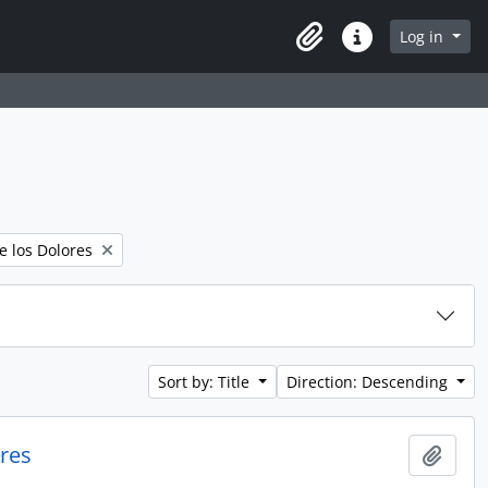
Log in
Clipboard
Quick links
e los Dolores
Sort by: Title
Direction: Descending
ores
Add t