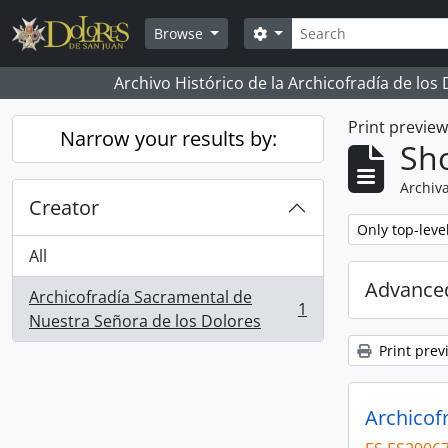
Skip to main content
Search
Search options
Browse
Archivo Histórico de la Archicofradía de los
Print previe
Narrow your results by:
Sho
Archiva
Creator
Remove filter:
Only top-leve
All
Advanced
Archicofradía Sacramental de
1
, 1 results
Nuestra Señora de los Dolores
Print prev
Archicof