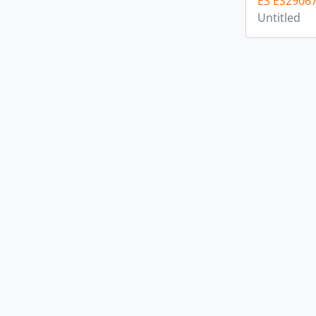
ES ES2906
Untitled