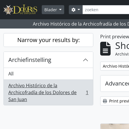
Skip to main content
zoeken
Search options
Blader
Archivo Histórico de la Archicofradía de los
Print previe
Narrow your results by:
Sho
Archivi
Archiefinstelling
Remove filter:
Archivo Histó
All
Advanced
Archivo Histórico de la
Archicofradía de los Dolores de
1
, 1 results
San Juan
Print prev