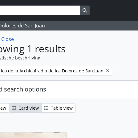
Search in browse page
 Dolores de San Juan
w
Close
wing 1 results
stische beschrijving
rico de la Archicofradía de los Dolores de San Juan
 search options
iew
Card view
Table view