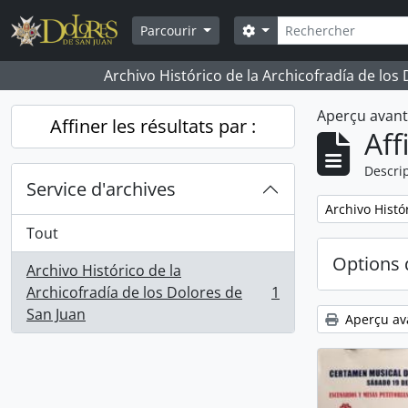
Skip to main content
Rechercher
Search options
Parcourir
Archivo Histórico de la Archicofradía de los
Aperçu avan
Affiner les résultats par :
Aff
Descrip
Service d'archives
Remove filter:
Archivo Histó
Tout
Options 
Archivo Histórico de la
Archicofradía de los Dolores de
1
, 1 résultats
San Juan
Aperçu av