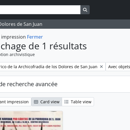
Search in browse pag
 Dolores de San Juan
t impression
Fermer
ichage de 1 résultats
tion archivistique
Remove filt
rico de la Archicofradía de los Dolores de San Juan
Avec objet
de recherche avancée
ant impression
Card view
Table view