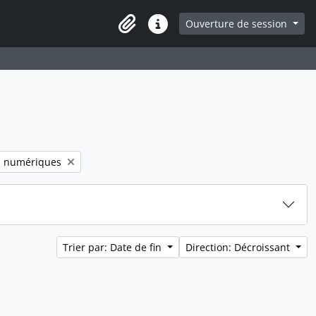
e
Ouverture de session
Presse-papier
Liens rapides
er:
s numériques
Trier par: Date de fin
Direction: Décroissant