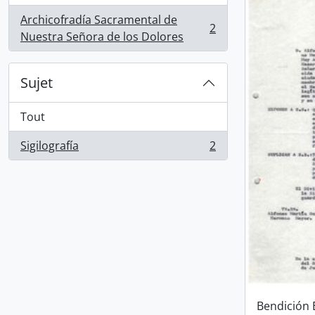
Archicofradía Sacramental de
2
, 2 résultats
Nuestra Señora de los Dolores
Sujet
Tout
Sigilografía
2
, 2 résultats
Bendición E