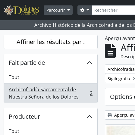
Skip to main content
Rechercher
Search options
Parcourir
Archivo Histórico de la Archicofradía de los
Aperçu avan
Affiner les résultats par :
Aff
Descrip
Fait partie de
Remove filter:
Archicofradí
Tout
Remove filter:
Sigilografía
Archicofradía Sacramental de
2
Options 
, 2 résultats
Nuestra Señora de los Dolores
Aperçu av
Producteur
Tout