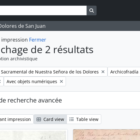
Search in browse pag
 Dolores de San Juan
t impression
Fermer
ichage de 2 résultats
tion archivistique
Remove filter:
a Sacramental de Nuestra Señora de los Dolores
Archicofradía
Remove filter:
Avec objets numériques
de recherche avancée
ant impression
Card view
Table view