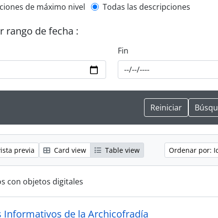
l description filter
ciones de máximo nivel
Todas las descripciones
or rango de fecha :
Fin
ista previa
Card view
Table view
Ordenar por: I
s con objetos digitales
s Informativos de la Archicofradía