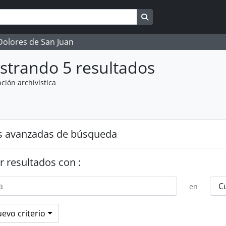
Search in browse page
 Dolores de San Juan
strando 5 resultados
ción archivística
s avanzadas de búsqueda
r resultados con :
en
evo criterio