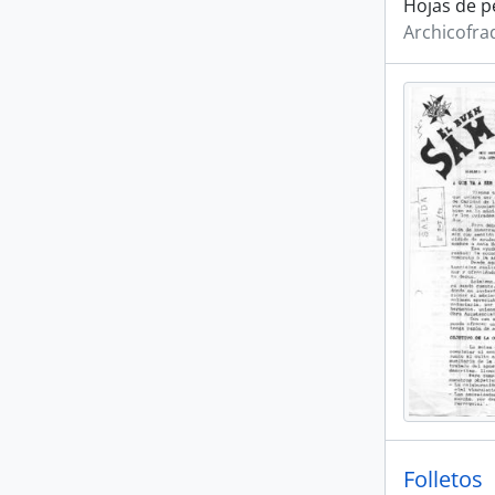
Hojas de p
Archicofra
Folletos