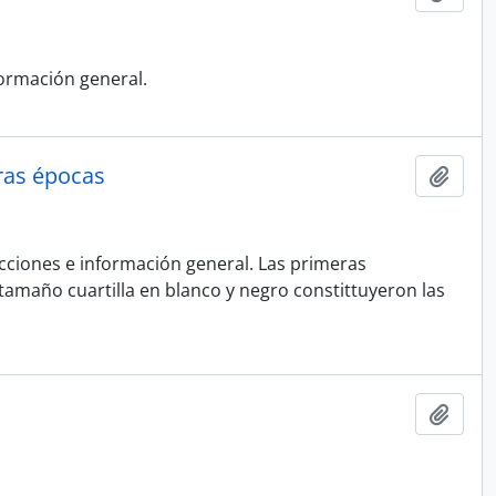
formación general.
eras épocas
Añadi
ecciones e información general. Las primeras
amaño cuartilla en blanco y negro constittuyeron las
Añadi