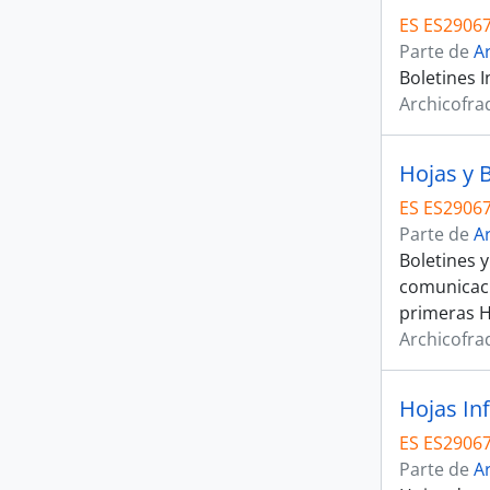
ES ES29067
Parte de
A
Boletines 
Archicofra
Hojas y 
ES ES29067
Parte de
A
Boletines 
comunicaci
primeras H
Archicofra
Hojas In
ES ES29067
Parte de
A