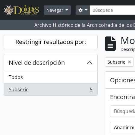
Skip to main content
Búsqueda
Search options
Navegar
Archivo Histórico de la Archicofradía de los
Mo
Restringir resultados por:
Descrip
Nivel de descripción
Remove filter:
Subserie
Todos
Opcione
Subserie
5
, 5 resultados
Encontra
Añadir nu