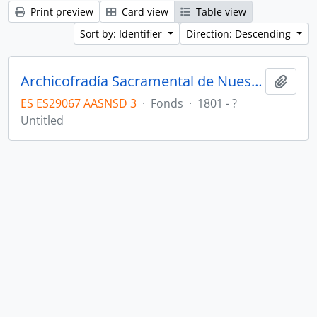
Print preview
Card view
Table view
Sort by: Identifier
Direction: Descending
Archicofradía Sacramental de Nuestra Señora de los Dolores
Add t
ES ES29067 AASNSD 3
·
Fonds
·
1801 - ?
Untitled