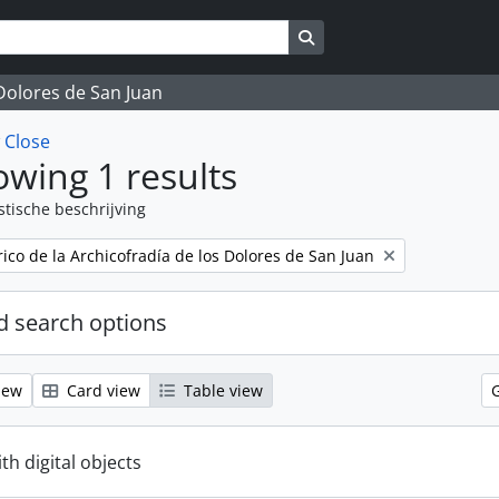
Search in browse page
 Dolores de San Juan
w
Close
wing 1 results
stische beschrijving
rico de la Archicofradía de los Dolores de San Juan
 search options
iew
Card view
Table view
ith digital objects