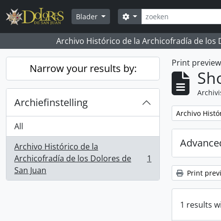
Skip to main content
zoeken
Search options
Blader
Archivo Histórico de la Archicofradía de los
Print previe
Narrow your results by:
Sho
Archivi
Archiefinstelling
Remove filter:
Archivo Histó
All
Advanced
Archivo Histórico de la
Archicofradía de los Dolores de
1
, 1 results
San Juan
Print prev
1 results w