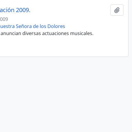
tación 2009.
Add t
2009
uestra Señora de los Dolores
 anuncian diversas actuaciones musicales.