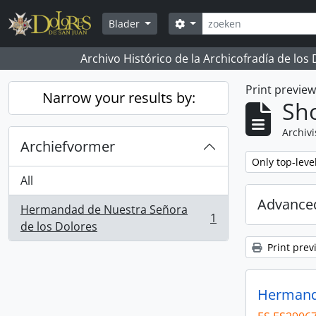
Skip to main content
zoeken
Search options
Blader
Archivo Histórico de la Archicofradía de los
Print previe
Narrow your results by:
Sho
Archivi
Archiefvormer
Remove filter:
Only top-leve
All
Advanced
Hermandad de Nuestra Señora
1
, 1 results
de los Dolores
Print prev
Hermanda