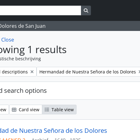
Search in browse page
 Dolores de San Juan
w
Close
wing 1 results
stische beschrijving
Remove filter:
l descriptions
Hermandad de Nuestra Señora de los Dolores
 search options
iew
Card view
Table view
d de Nuestra Señora de los Dolores