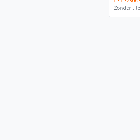
ES ES2906
Zonder tite