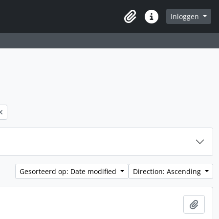
Inloggen
Clipboard
Quick links
Gesorteerd op: Date modified
Direction: Ascending
Add t