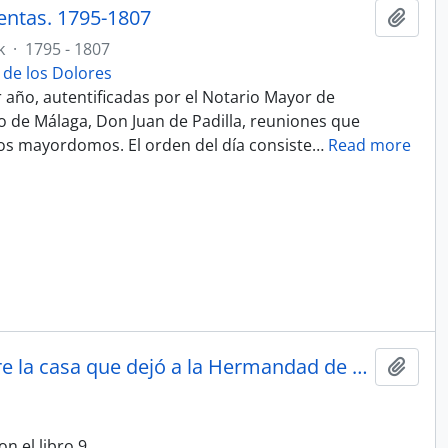
entas. 1795-1807
Add t
k
·
1795 - 1807
de los Dolores
r año, autentificadas por el Notario Mayor de
 de Málaga, Don Juan de Padilla, reuniones que
los mayordomos. El orden del día consiste
…
Read more
Documentación diversa (cuentas, informes y pleitos) sobre la casa que dejó a la Hermandad de Ntra. Sra. de los Dolores Don Vicente Cejudo sita en la calle Ancha del Carmen. 1871-1780 y 1802
Add t
 el libro 9.