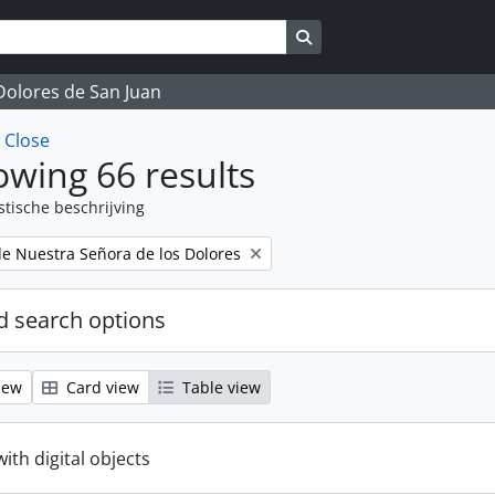
Search in browse page
 Dolores de San Juan
w
Close
wing 66 results
stische beschrijving
 Nuestra Señora de los Dolores
 search options
iew
Card view
Table view
with digital objects