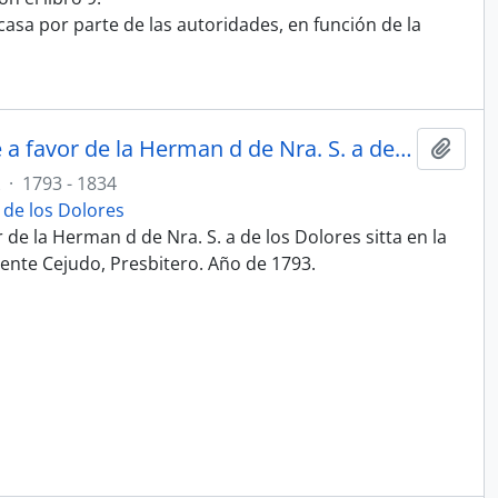
casa por parte de las autoridades, en función de la
Cargo y Data de la Memoria q. e a favor de la Herman d de Nra. S. a de los Dolores sitta en la Parroq. I de s. r s. n Juan fundó Don Vicente Cejudo, Presbitero. Año de 1793.
Add t
·
1793 - 1834
de los Dolores
 de la Herman d de Nra. S. a de los Dolores sitta en la
icente Cejudo, Presbitero. Año de 1793.