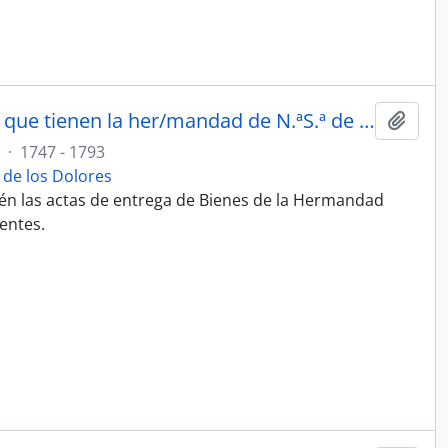
Libro de Imbentario del Y Alajas que tienen la her/mandad de N.ªS.ª de los Dolores en la Iglesia parroquial de s.r s.n Juan desta Ciudad
Add t
·
1747 - 1793
de los Dolores
én las actas de entrega de Bienes de la Hermandad
entes.