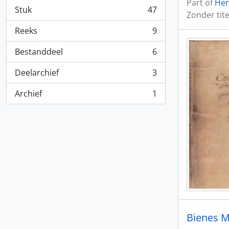
Part of
Her
Stuk
47
Zonder tite
, 47 results
Reeks
9
, 9 results
Bestanddeel
6
, 6 results
Deelarchief
3
, 3 results
Archief
1
, 1 results
Bienes 