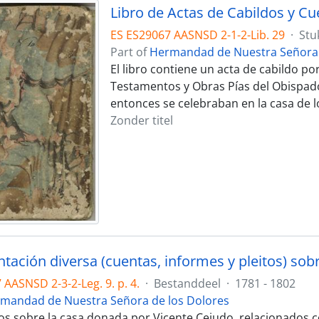
Libro de Actas de Cabildos y Cu
ES ES29067 AASNSD 2-1-2-Lib. 29
·
Stu
Part of
Hermandad de Nuestra Señora 
El libro contiene un acta de cabildo po
Testamentos y Obras Pías del Obispado
entonces se celebraban en la casa de 
Zonder titel
AASNSD 2-3-2-Leg. 9. p. 4.
·
Bestanddeel
·
1781 - 1802
mandad de Nuestra Señora de los Dolores
 sobre la casa donada por Vicente Cejudo, relacionados con