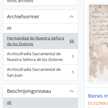
, 9 results
otros archivos
Archiefvormer
All
Hermandad de Nuestra Señora
66
, 66 results
de los Dolores
Archicofradía Sacramental de
1
, 1 results
Nuestra Señora de los Dolores
Archicofradía Sacramental de
1
, 1 results
San Juan
Beschrijvingsniveau
Bienes I
All
ES ES2906