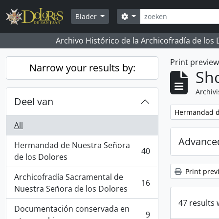
Skip to main content
zoeken
Search options
Blader
Archivo Histórico de la Archicofradía de los
Print previe
Narrow your results by:
Sho
Archivi
Deel van
Remove filter:
Hermandad de
All
Advanced
Hermandad de Nuestra Señora
40
, 40 results
de los Dolores
Print prev
Archicofradía Sacramental de
16
, 16 results
Nuestra Señora de los Dolores
47 results 
Documentación conservada en
9