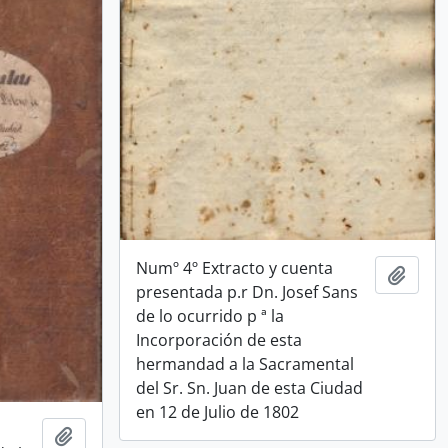
Numº 4º Extracto y cuenta
Add t
presentada p.r Dn. Josef Sans
de lo ocurrido p ª la
Incorporación de esta
hermandad a la Sacramental
del Sr. Sn. Juan de esta Ciudad
en 12 de Julio de 1802
Add to clipboard