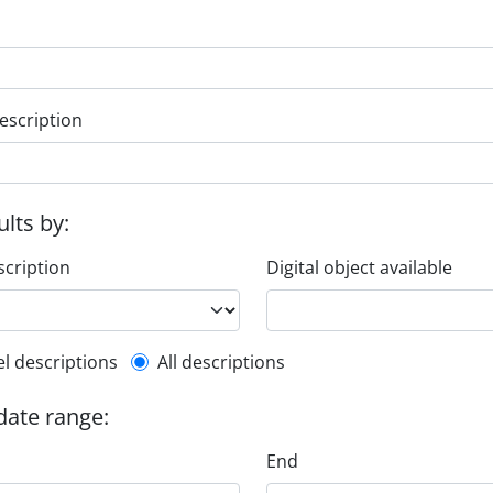
escription
ults by:
scription
Digital object available
l description filter
el descriptions
All descriptions
 date range:
End