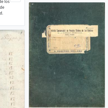
de los
 de
d.