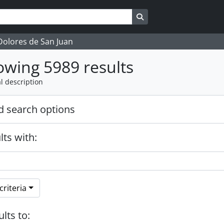
Search in browse page
 Dolores de San Juan
wing 5989 results
l description
 search options
lts with:
riteria
ults to: