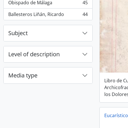
Obispado de Málaga
45
, 45 results
Ballesteros Liñán, Ricardo
44
, 44 results
Subject
Level of description
Media type
Libro de C
Archicofrad
los Dolores
Eucarístico