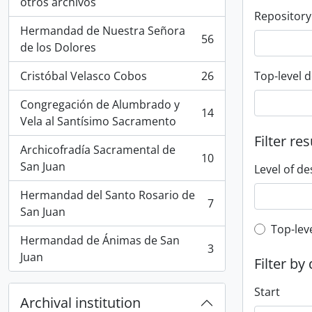
, 72 results
otros archivos
Repository
Hermandad de Nuestra Señora
56
, 56 results
de los Dolores
Cristóbal Velasco Cobos
26
Top-level d
, 26 results
Congregación de Alumbrado y
14
, 14 results
Vela al Santísimo Sacramento
Filter res
Archicofradía Sacramental de
10
, 10 results
San Juan
Level of de
Hermandad del Santo Rosario de
7
, 7 results
San Juan
Top-leve
Top-lev
Hermandad de Ánimas de San
3
, 3 results
Juan
Filter by
Start
Archival institution