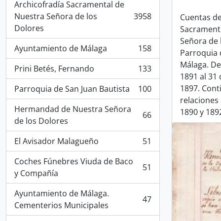
Archicofradía Sacramental de
Nuestra Señora de los
3958
Cuentas de
, 3958 results
Dolores
Sacrament
Señora de 
Ayuntamiento de Málaga
158
Parroquia 
, 158 results
Málaga. De
Prini Betés, Fernando
133
, 133 results
1891 al 31
1897. Cont
Parroquia de San Juan Bautista
100
, 100 results
relaciones
Hermandad de Nuestra Señora
1890 y 189
66
, 66 results
de los Dolores
El Avisador Malagueño
51
, 51 results
Coches Fúnebres Viuda de Baco
51
, 51 results
y Compañía
Ayuntamiento de Málaga.
47
, 47 results
Cementerios Municipales