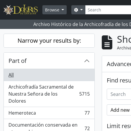
Skip to main content
Search
Search options
Browse
Archivo Histórico de la Archicofradía de los
Sho
Narrow your results by:
Archiva
Part of
Advanced
All
Find resu
Archicofradía Sacramental de
Nuestra Señora de los
5715
, 5715 results
Dolores
Add new c
Hemeroteca
77
, 77 results
Documentación conservada en
Limit res
72