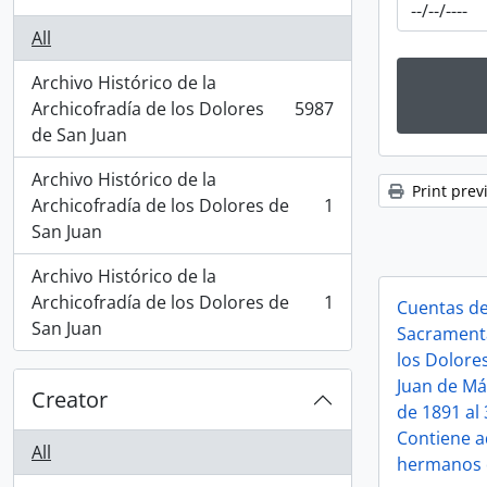
All
Archivo Histórico de la
Archicofradía de los Dolores
5987
, 5987 results
de San Juan
Archivo Histórico de la
Print prev
Archicofradía de los Dolores de
1
, 1 results
San Juan
Archivo Histórico de la
Archicofradía de los Dolores de
1
Cuentas de
, 1 results
San Juan
Sacramenta
los Dolore
Juan de Má
Creator
de 1891 al
Contiene a
All
hermanos d