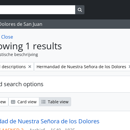
Search in browse page
 Dolores de San Juan
w
Close
wing 1 results
stische beschrijving
Remove filter:
l descriptions
Hermandad de Nuestra Señora de los Dolores
 search options
iew
Card view
Table view
d de Nuestra Señora de los Dolores