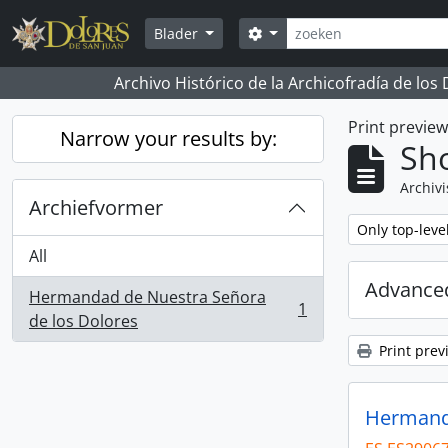
Skip to main content
zoeken
Search options
Blader
Archivo Histórico de la Archicofradía de los
Print previe
Narrow your results by:
Sho
Archivi
Archiefvormer
Remove filter:
Only top-leve
All
Advanced
Hermandad de Nuestra Señora
1
, 1 results
de los Dolores
Print prev
Hermanda