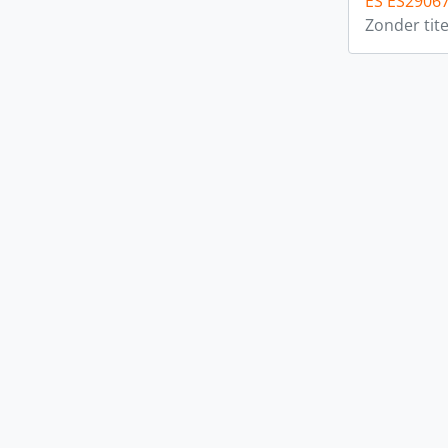
ES ES2906
Zonder tite