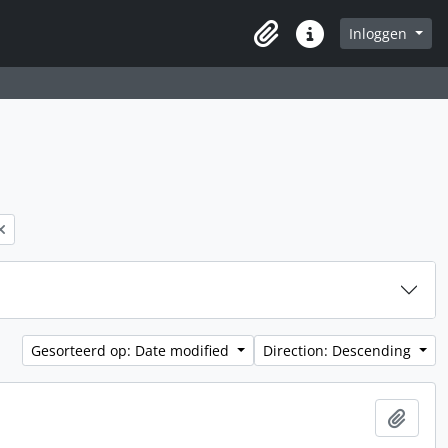
Inloggen
Clipboard
Quick links
Gesorteerd op: Date modified
Direction: Descending
Add t