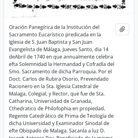
Oración Panegírica de la Institución del
Add t
Sacramento Eucarístico predicada en la
Iglesia de S. Juan Baptista y San Juan
Evangelista de Málaga, Jueves Santo, dia 14
deAbril de 1740 en que annualmente celebra
efta Solemnidad la Hermandad y Cofradía del
Smo. Sacramento de dicha Parroquia. Por el
Doct. Carlos de Rubira Osorio, Prevendado
Racionero en la Sta. Iglesia Catedral de
Malaga, Colegial, y Rector, que fue de Sta.
Catharina, Universidad de Granada,
Cthedratico de Philofophia en propiedad,
Regente Catedrático de Prima de Teología de
dicha Universidad y Examinador Sinodal de
efte Obispado de Malaga. Sacanla a luz D.
Joseph Antonio Rey, Beneficiado de la misma