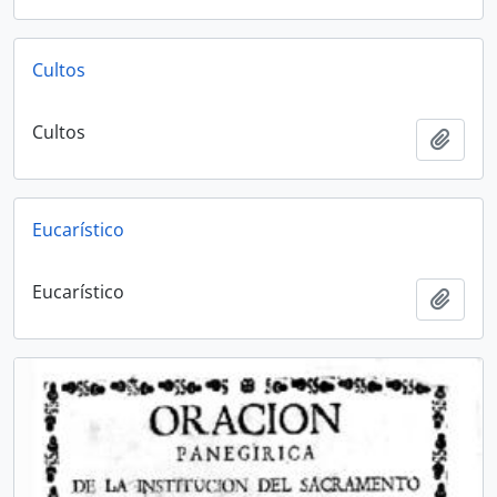
Cultos
Cultos
Add t
Eucarístico
Eucarístico
Add t