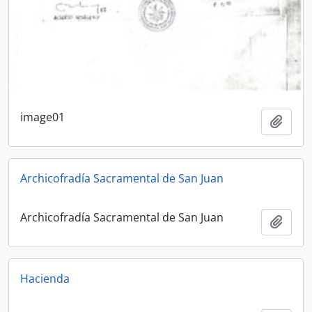
image01
Add t
Archicofradía Sacramental de San Juan
Archicofradía Sacramental de San Juan
Add t
Hacienda