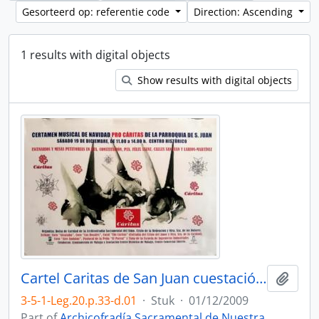
Gesorteerd op: referentie code
Direction: Ascending
1 results with digital objects
Show results with digital objects
Cartel Caritas de San Juan cuestación 2009.
Add t
3-5-1-Leg.20.p.33-d.01
·
Stuk
·
01/12/2009
Part of
Archicofradía Sacramental de Nuestra