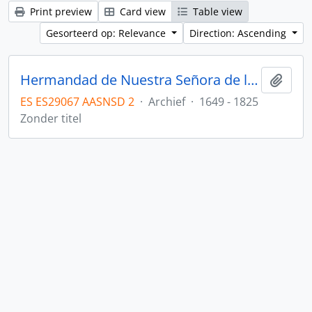
Print preview
Card view
Table view
Gesorteerd op: Relevance
Direction: Ascending
Hermandad de Nuestra Señora de los Dolores
Add t
ES ES29067 AASNSD 2
·
Archief
·
1649 - 1825
Zonder titel