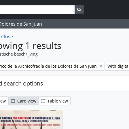
Search in browse page
 Dolores de San Juan
w
Close
wing 1 results
stische beschrijving
Remove filt
rico de la Archicofradía de los Dolores de San Juan
With digita
 search options
iew
Card view
Table view