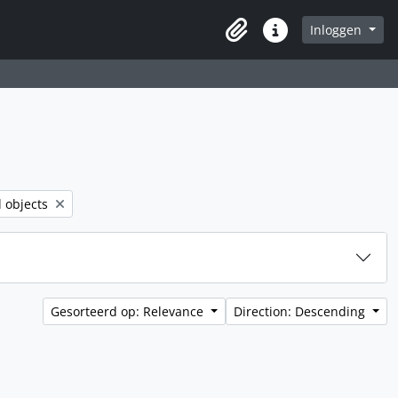
Inloggen
Clipboard
Quick links
er:
l objects
Gesorteerd op: Relevance
Direction: Descending