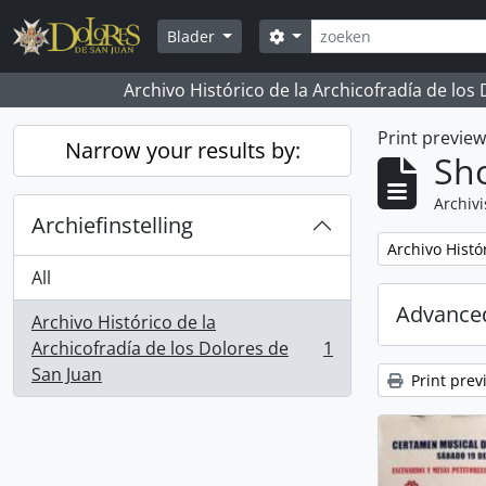
Skip to main content
zoeken
Search options
Blader
Archivo Histórico de la Archicofradía de los
Print previe
Narrow your results by:
Sho
Archivi
Archiefinstelling
Remove filter:
Archivo Histó
All
Advanced
Archivo Histórico de la
Archicofradía de los Dolores de
1
, 1 results
San Juan
Print prev