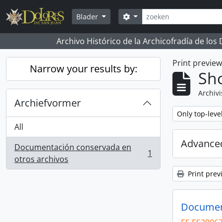
Skip to main content
zoeken
Search options
Blader
Archivo Histórico de la Archicofradía de los
Print previe
Narrow your results by:
Sho
Archivi
Archiefvormer
Remove filter:
Only top-leve
All
Advanced
Documentación conservada en
1
, 1 results
otros archivos
Print prev
Document