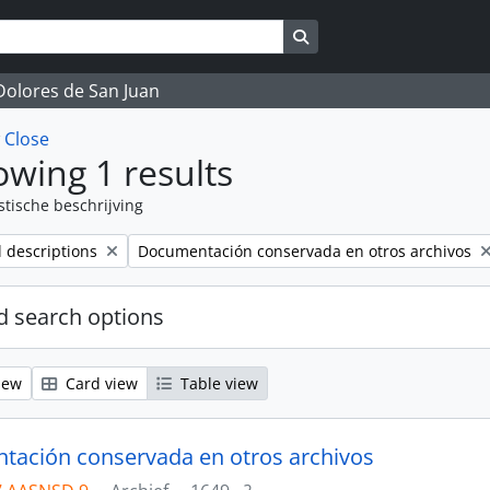
Search in browse page
 Dolores de San Juan
w
Close
wing 1 results
stische beschrijving
Remove filter:
l descriptions
Documentación conservada en otros archivos
 search options
iew
Card view
Table view
ación conservada en otros archivos