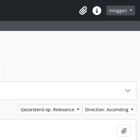
Inloggen
Clipboard
Quick links
Gesorteerd op: Relevance
Direction: Ascending
Add t