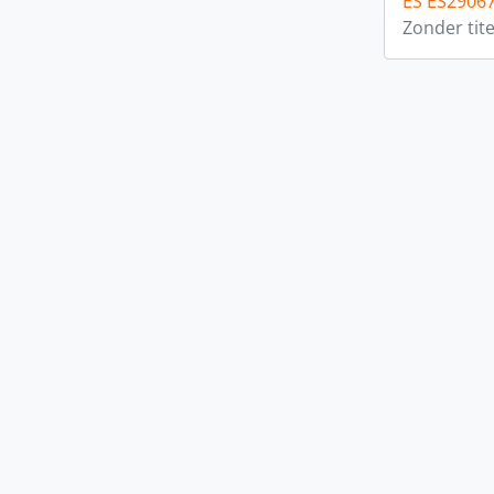
ES ES2906
Zonder tite