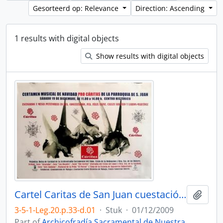
Gesorteerd op: Relevance
Direction: Ascending
1 results with digital objects
Show results with digital objects
Cartel Caritas de San Juan cuestación 2009.
Add t
3-5-1-Leg.20.p.33-d.01
·
Stuk
·
01/12/2009
Part of
Archicofradía Sacramental de Nuestra