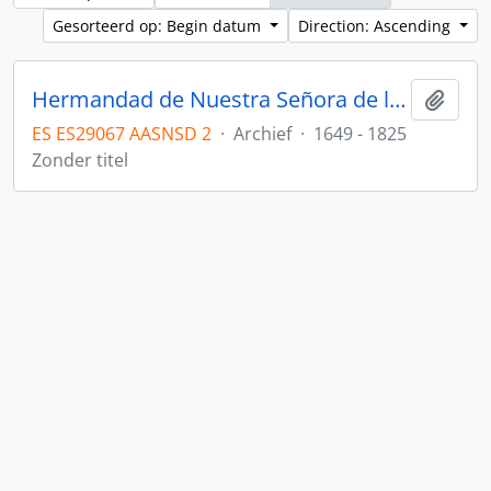
Gesorteerd op: Begin datum
Direction: Ascending
Hermandad de Nuestra Señora de los Dolores
Add t
ES ES29067 AASNSD 2
·
Archief
·
1649 - 1825
Zonder titel