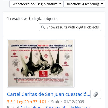
Gesorteerd op: Begin datum
Direction: Ascending
1 results with digital objects
Show results with digital objects
Cartel Caritas de San Juan cuestación 2009.
Add t
3-5-1-Leg.20.p.33-d.01
·
Stuk
·
01/12/2009
Part of
Archicofradía Sacramental de Nuestra