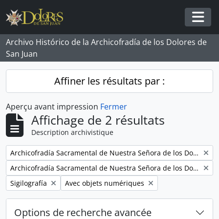
Skip to main content
Togg
Archivo Histórico de la Archicofradía de los Dolores de
San Juan
Affiner les résultats par :
Aperçu avant impression
Fermer
Affichage de 2 résultats
Description archivistique
Remove filter:
Archicofradía Sacramental de Nuestra Señora de los Dolores
Remove filter:
Archicofradía Sacramental de Nuestra Señora de los Dolores
Remove filter:
Remove filter:
Sigilografía
Avec objets numériques
Options de recherche avancée