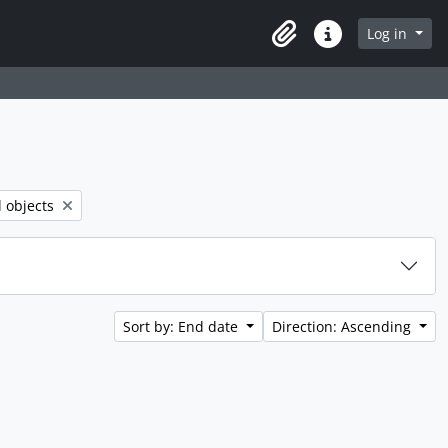
Log in
Clipboard
Quick links
er:
l objects
Sort by: End date
Direction: Ascending