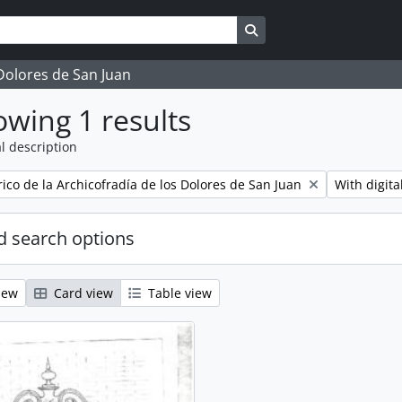
Search in browse page
 Dolores de San Juan
wing 1 results
l description
Remove filt
rico de la Archicofradía de los Dolores de San Juan
With digita
 search options
iew
Card view
Table view