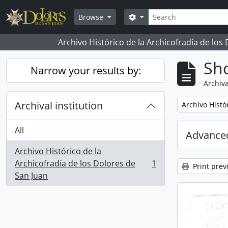
Skip to main content
Search
Search options
Browse
Archivo Histórico de la Archicofradía de los
Sho
Narrow your results by:
Archiva
Archival institution
Remove filter:
Archivo Histó
All
Advanced
Archivo Histórico de la
Archicofradía de los Dolores de
1
Print prev
, 1 results
San Juan