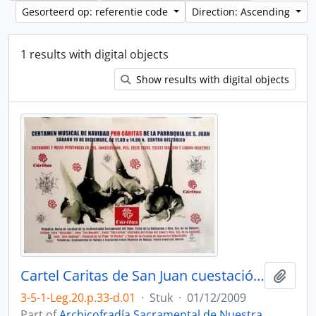
Gesorteerd op: referentie code
Direction: Ascending
1 results with digital objects
Show results with digital objects
Cartel Caritas de San Juan cuestación 2009.
Add t
3-5-1-Leg.20.p.33-d.01
·
Stuk
·
01/12/2009
Part of
Archicofradía Sacramental de Nuestra