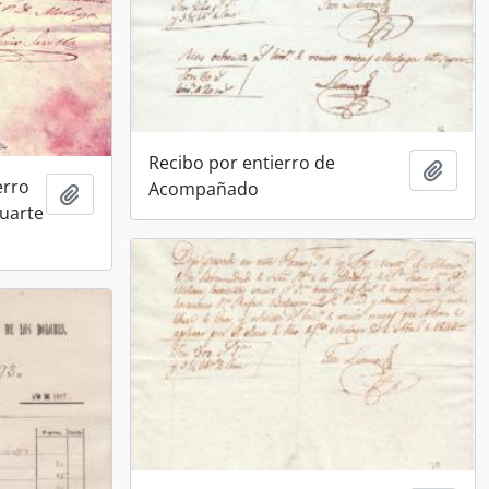
Recibo por entierro de
Añadi
erro
Acompañado
Añadir al portapapeles
uarte