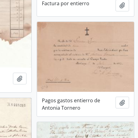
Factura por entierro
Añadi
Añadir al portapapeles
Pagos gastos entierro de
Añadi
Antonia Tornero