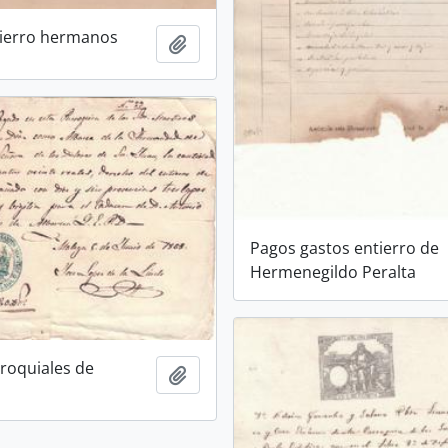
tierro hermanos
Añadir al portapapeles
Pagos gastos entierro de
Hermenegildo Peralta
roquiales de
Añadir al portapapeles