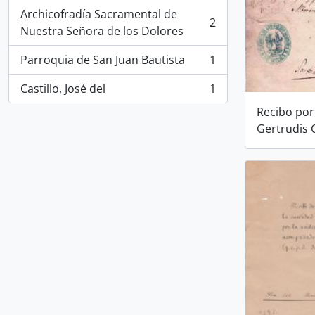
Archicofradía Sacramental de
2
, 2 resultados
Nuestra Señora de los Dolores
Parroquia de San Juan Bautista
1
, 1 resultados
Castillo, José del
1
, 1 resultados
Recibo por
Gertrudis C