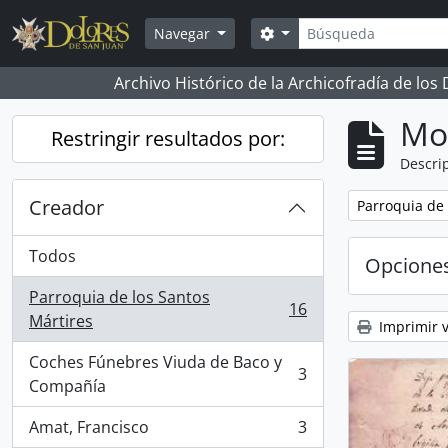
Skip to main content
Búsqueda
Search options
Navegar
Archivo Histórico de la Archicofradía de los
Mo
Restringir resultados por:
Descrip
Creador
Remove filter:
Parroquia de 
Todos
Opcione
Parroquia de los Santos
16
, 16 resultados
Mártires
Imprimir v
Coches Fúnebres Viuda de Baco y
3
, 3 resultados
Compañía
Amat, Francisco
3
, 3 resultados