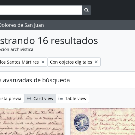
Search in browse page
 Dolores de San Juan
strando 16 resultados
ción archivística
Remove filter:
los Santos Mártires
Con objetos digitales
s avanzadas de búsqueda
ista previa
Card view
Table view