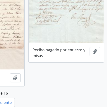
Recibo pagado por entierro y
Añadi
misas
Añadir al portapapeles
de 16
guiente