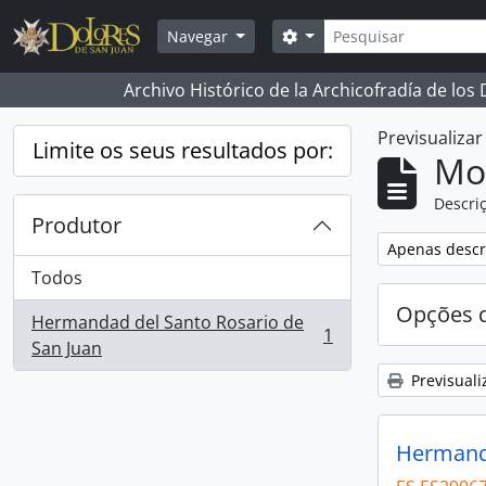
Skip to main content
Pesquisar
Opções de busca
Navegar
Archivo Histórico de la Archicofradía de los
Previsualiza
Limite os seus resultados por:
Mos
Descriç
Produtor
Remover filtro
Apenas descri
Todos
Opções d
Hermandad del Santo Rosario de
1
, 1 resultados
San Juan
Previsuali
Hermanda