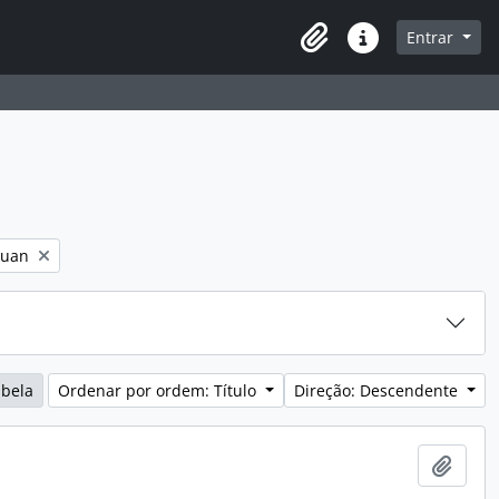
navegação
Entrar
Área de transferência
Ligações rápidas
Juan
abela
Ordenar por ordem: Título
Direção: Descendente
Adici