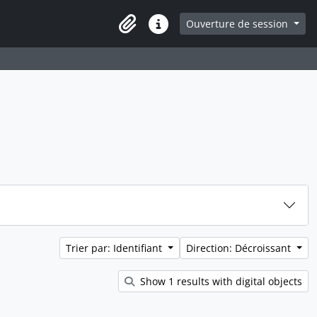
e
Ouverture de session
Presse-papier
Liens rapides
Trier par: Identifiant
Direction: Décroissant
Show 1 results with digital objects