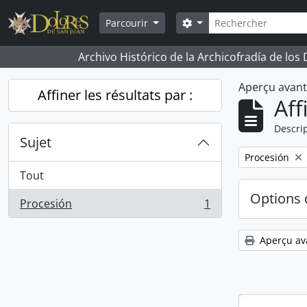
Skip to main content
Rechercher
Search options
Parcourir
Archivo Histórico de la Archicofradía de los
Aperçu avan
Affiner les résultats par :
Aff
Descrip
Sujet
Remove filter:
Procesión
Tout
Options 
Procesión
1
, 1 résultats
Aperçu av