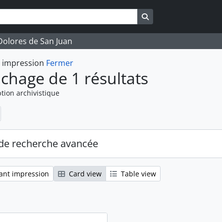
Search in browse pag
 Dolores de San Juan
t impression
Fermer
ichage de 1 résultats
tion archivistique
de recherche avancée
ant impression
Card view
Table view