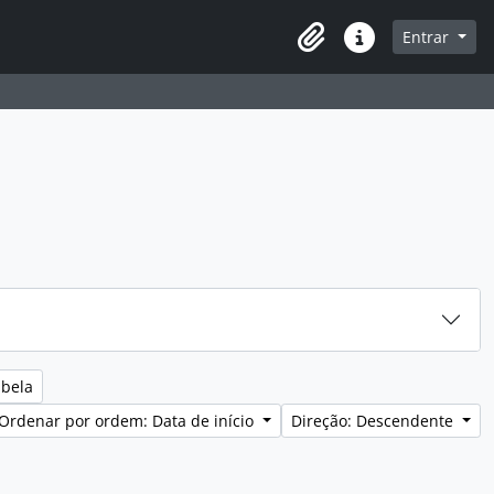
navegação
Entrar
Área de transferência
Ligações rápidas
abela
Ordenar por ordem: Data de início
Direção: Descendente