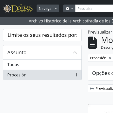
Skip to main content
Pesquisar
Opções de busca
Navegar
Archivo Histórico de la Archicofradía de los
Previsualiza
Limite os seus resultados por:
Mos
Descriç
Assunto
Remover filtro
Procesión
Todos
Opções d
Procesión
1
, 1 resultados
Previsuali