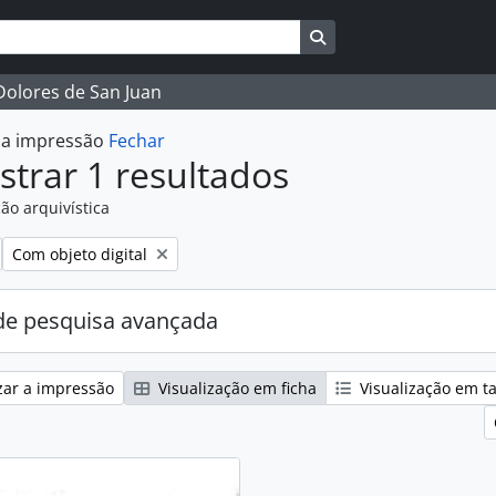
Busque na página de 
 Dolores de San Juan
r a impressão
Fechar
trar 1 resultados
ão arquivística
:
Remover filtro:
Com objeto digital
e pesquisa avançada
zar a impressão
Visualização em ficha
Visualização em t