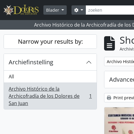
Skip to main content
zoeken
Search options
Blader
Archivo Histórico de la Archicofradía de los
Sho
Narrow your results by:
Archivi
Archiefinstelling
Remove filter:
Archivo Histó
All
Advanced
Archivo Histórico de la
Archicofradía de los Dolores de
1
Print prev
, 1 results
San Juan