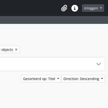
Inloggen
Clipboard
Quick links
er:
l objects
Gesorteerd op: Titel
Direction: Descending