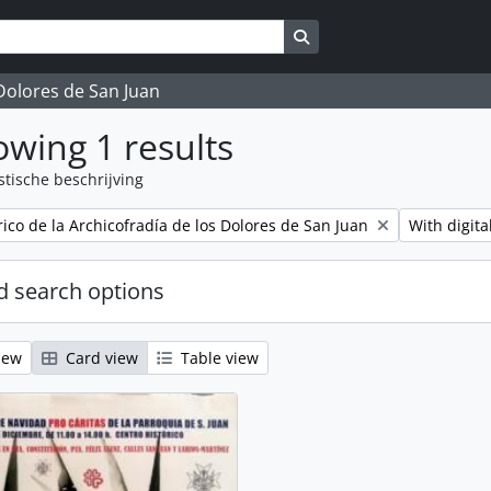
Search in browse page
 Dolores de San Juan
wing 1 results
stische beschrijving
Remove filt
rico de la Archicofradía de los Dolores de San Juan
With digita
 search options
iew
Card view
Table view