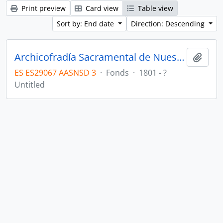
Print preview
Card view
Table view
Sort by: End date
Direction: Descending
Archicofradía Sacramental de Nuestra Señora de los Dolores
Add t
ES ES29067 AASNSD 3
·
Fonds
·
1801 - ?
Untitled