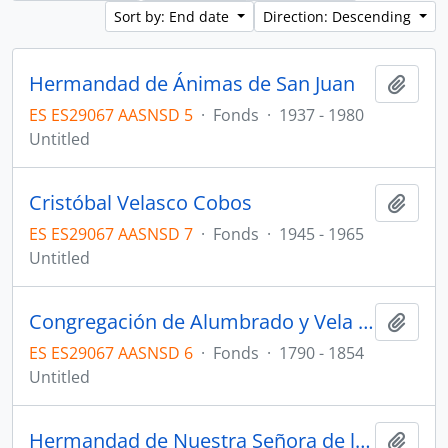
Sort by: End date
Direction: Descending
Hermandad de Ánimas de San Juan
Add t
ES ES29067 AASNSD 5
·
Fonds
·
1937 - 1980
Untitled
Cristóbal Velasco Cobos
Add t
ES ES29067 AASNSD 7
·
Fonds
·
1945 - 1965
Untitled
Congregación de Alumbrado y Vela al Santísimo Sacramento
Add t
ES ES29067 AASNSD 6
·
Fonds
·
1790 - 1854
Untitled
Hermandad de Nuestra Señora de los Dolores
Add t