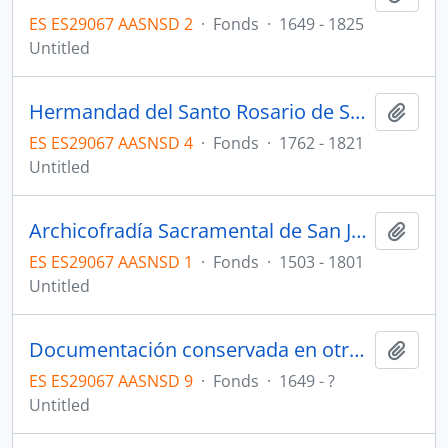
ES ES29067 AASNSD 2
·
Fonds
·
1649 - 1825
Untitled
Hermandad del Santo Rosario de San Juan
Add t
ES ES29067 AASNSD 4
·
Fonds
·
1762 - 1821
Untitled
Archicofradía Sacramental de San Juan
Add t
ES ES29067 AASNSD 1
·
Fonds
·
1503 - 1801
Untitled
Documentación conservada en otros archivos
Add t
ES ES29067 AASNSD 9
·
Fonds
·
1649 - ?
Untitled