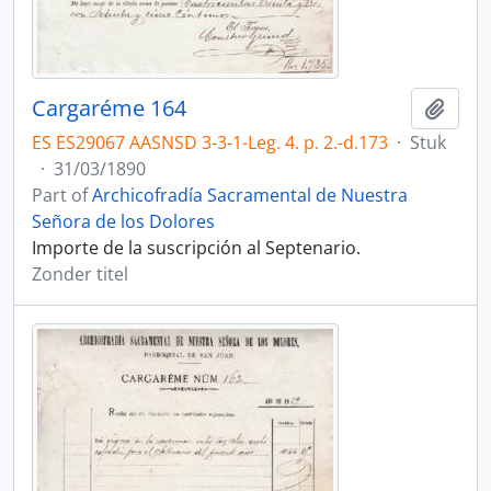
Cargaréme 164
Add t
ES ES29067 AASNSD 3-3-1-Leg. 4. p. 2.-d.173
·
Stuk
·
31/03/1890
Part of
Archicofradía Sacramental de Nuestra
Señora de los Dolores
Importe de la suscripción al Septenario.
Zonder titel