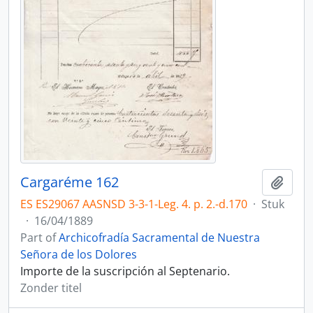
Cargaréme 162
Add t
ES ES29067 AASNSD 3-3-1-Leg. 4. p. 2.-d.170
·
Stuk
·
16/04/1889
Part of
Archicofradía Sacramental de Nuestra
Señora de los Dolores
Importe de la suscripción al Septenario.
Zonder titel