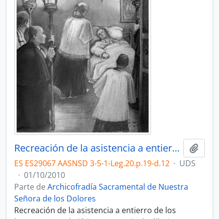
Recreación de la asistencia a entierro de los hermanos, 1.
Añadi
ES ES29067 AASNSD 3-5-1-Leg.20.p.19-d.12
·
UDS
·
01/10/2010
Parte de
Archicofradía Sacramental de Nuestra
Señora de los Dolores
Recreación de la asistencia a entierro de los