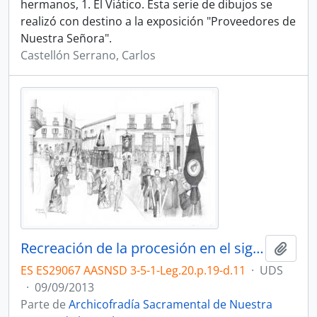
hermanos, 1. El Viático. Esta serie de dibujos se
realizó con destino a la exposición "Proveedores de
Nuestra Señora".
Castellón Serrano, Carlos
Recreación de la procesión en el siglo XIX.
Añadi
ES ES29067 AASNSD 3-5-1-Leg.20.p.19-d.11
·
UDS
·
09/09/2013
Parte de
Archicofradía Sacramental de Nuestra