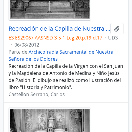
Recreación de la Capilla de Nuestra Señora de los Dolores en el siglo XVIII.
Añadi
ES ES29067 AASNSD 3-5-1-Leg.20.p.19-d.17
·
UDS
·
06/08/2012
Parte de
Archicofradía Sacramental de Nuestra
Señora de los Dolores
Recreación de la Capilla de la Virgen con el San Juan
y la Magdalena de Antonio de Medina y Niño Jesús
de Pasión. El dibujo se realizó como ilustración del
libro "Historia y Patrimonio".
Castellón Serrano, Carlos