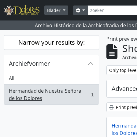
Skip to main content
zoeken
Search options
Blader
Archivo Histórico de la Archicofradía de los
Print previe
Narrow your results by:
Sho
Archivi
Archiefvormer
Remove filter:
Only top-leve
All
Advanced
Hermandad de Nuestra Señora
1
, 1 results
de los Dolores
Print prev
Hermandad
los Dolore