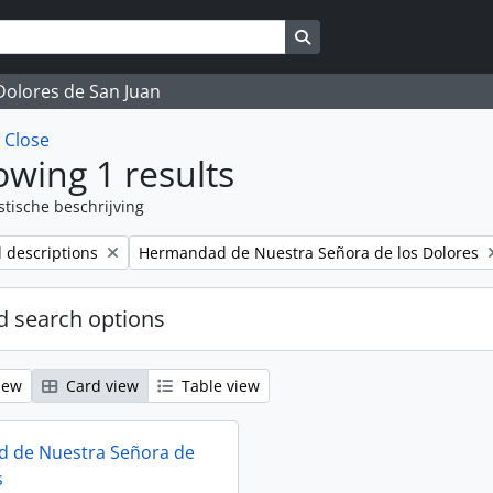
Search in browse page
 Dolores de San Juan
w
Close
wing 1 results
stische beschrijving
Remove filter:
l descriptions
Hermandad de Nuestra Señora de los Dolores
 search options
iew
Card view
Table view
 de Nuestra Señora de
s