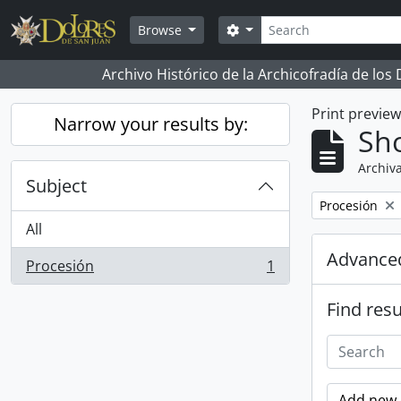
Skip to main content
Search
Search options
Browse
Archivo Histórico de la Archicofradía de los
Print previe
Narrow your results by:
Sho
Archiva
Subject
Remove filter:
Procesión
All
Advanced
Procesión
1
, 1 results
Find resu
Add new c