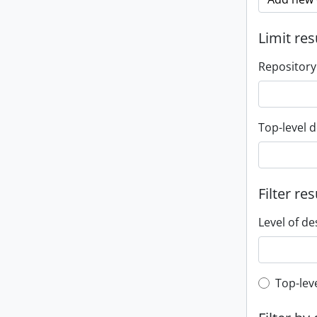
Limit res
Repository
Top-level d
Filter res
Level of de
Top-leve
Top-lev