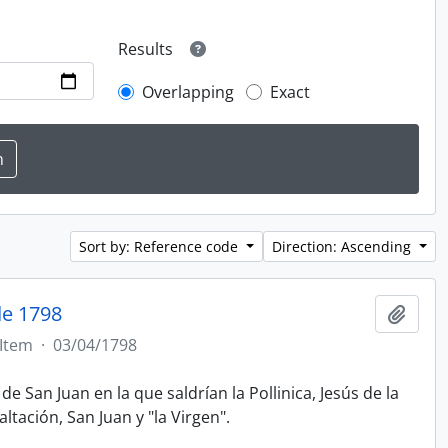
Results
Overlapping
Exact
Sort by: Reference code
Direction: Ascending
de 1798
Add t
Item
·
03/04/1798
e San Juan en la que saldrían la Pollinica, Jesús de la
ltación, San Juan y "la Virgen".