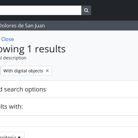
Search in browse page
 Dolores de San Juan
w
Close
wing 1 results
l description
Remove filter:
With digital objects
 search options
lts with:
riteria