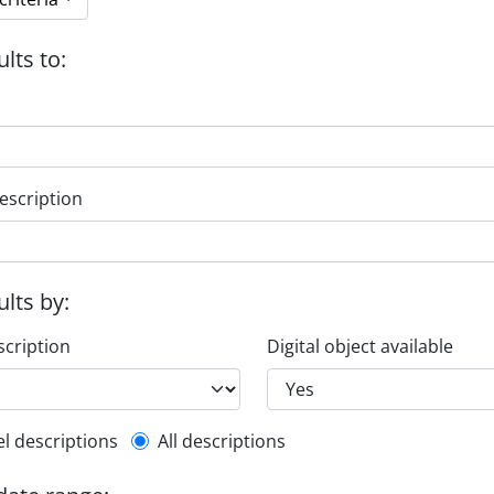
ults to:
escription
ults by:
scription
Digital object available
l description filter
el descriptions
All descriptions