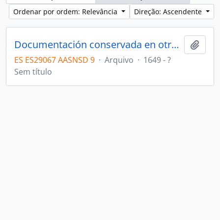
Ordenar por ordem: Relevância
Direção: Ascendente
Documentación conservada en otros archivos
Adici
ES ES29067 AASNSD 9
·
Arquivo
·
1649 - ?
Sem título