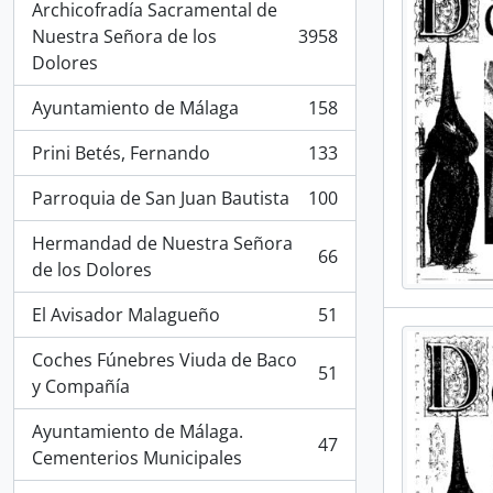
Archicofradía Sacramental de
Nuestra Señora de los
3958
, 3958 resultados
Dolores
Ayuntamiento de Málaga
158
, 158 resultados
Prini Betés, Fernando
133
, 133 resultados
Parroquia de San Juan Bautista
100
, 100 resultados
Hermandad de Nuestra Señora
66
, 66 resultados
de los Dolores
El Avisador Malagueño
51
, 51 resultados
Coches Fúnebres Viuda de Baco
51
, 51 resultados
y Compañía
Ayuntamiento de Málaga.
47
, 47 resultados
Cementerios Municipales