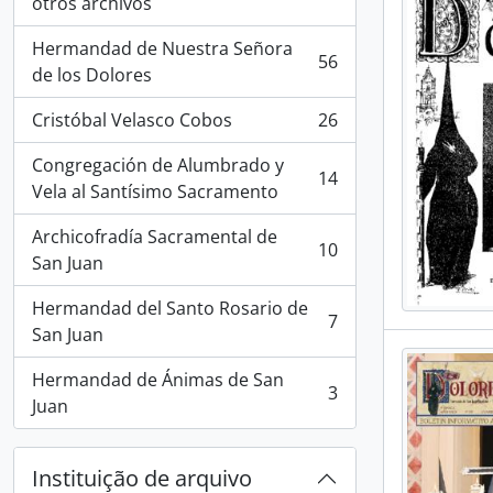
, 72 resultados
otros archivos
Hermandad de Nuestra Señora
56
, 56 resultados
de los Dolores
Cristóbal Velasco Cobos
26
, 26 resultados
Congregación de Alumbrado y
14
, 14 resultados
Vela al Santísimo Sacramento
Archicofradía Sacramental de
10
, 10 resultados
San Juan
Hermandad del Santo Rosario de
7
, 7 resultados
San Juan
Hermandad de Ánimas de San
3
, 3 resultados
Juan
Instituição de arquivo