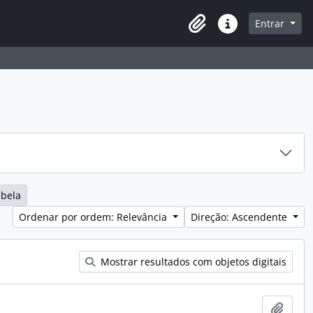
navegação
Entrar
Área de transferência
Ligações rápidas
abela
Ordenar por ordem: Relevância
Direção: Ascendente
Mostrar resultados com objetos digitais
Adici