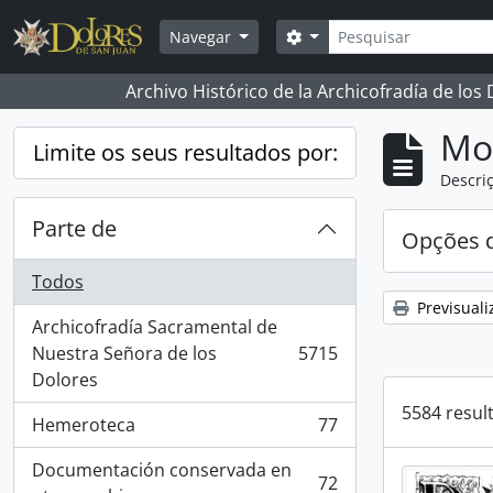
Skip to main content
Pesquisar
Opções de busca
Navegar
Archivo Histórico de la Archicofradía de los
Mos
Limite os seus resultados por:
Descriç
Parte de
Opções d
Todos
Previsuali
Archicofradía Sacramental de
Nuestra Señora de los
5715
, 5715 resultados
Dolores
5584 resul
Hemeroteca
77
, 77 resultados
Documentación conservada en
72