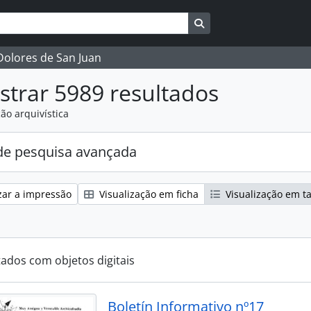
Busque na página de 
 Dolores de San Juan
trar 5989 resultados
ão arquivística
e pesquisa avançada
zar a impressão
Visualização em ficha
Visualização em t
tados com objetos digitais
Boletín Informativo nº17