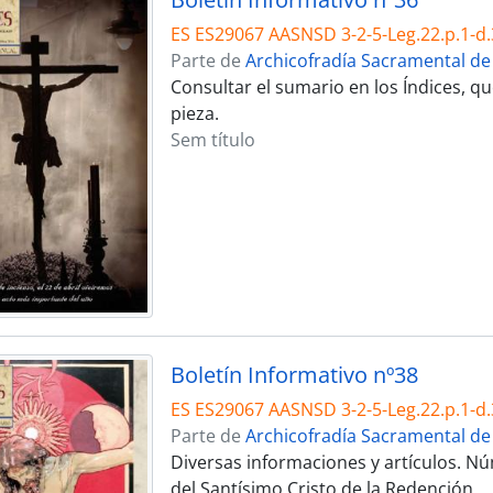
ES ES29067 AASNSD 3-2-5-Leg.22.p.1-d.
Parte de
Archicofradía Sacramental de
Consultar el sumario en los Índices, 
pieza.
Sem título
Boletín Informativo nº38
ES ES29067 AASNSD 3-2-5-Leg.22.p.1-d.
Parte de
Archicofradía Sacramental de
Diversas informaciones y artículos. Nú
del Santísimo Cristo de la Redención.