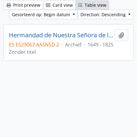
Print preview
Card view
Table view
Gesorteerd op: Begin datum
Direction: Descending
Hermandad de Nuestra Señora de los Dolores
Add t
ES ES29067 AASNSD 2
·
Archief
·
1649 - 1825
Zonder titel