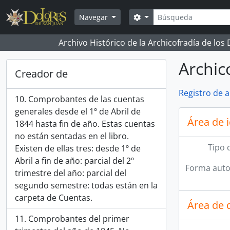
Skip to main content
Búsqueda
Search options
Navegar
Archivo Histórico de la Archicofradía de los
Archic
Creador de
Registro de 
10. Comprobantes de las cuentas
generales desde el 1º de Abril de
Área de 
1844 hasta fin de año. Estas cuentas
no están sentadas en el libro.
Tipo 
Existen de ellas tres: desde 1º de
Abril a fin de año: parcial del 2º
Forma auto
trimestre del año: parcial del
segundo semestre: todas están en la
carpeta de Cuentas.
Área de 
11. Comprobantes del primer