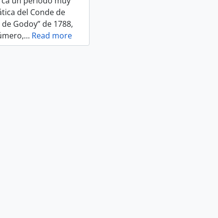
marca un período muy
mática del Conde de
 de Godoy” de 1788,
número,
…
Read more