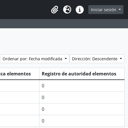
Iniciar sesión
Portapapeles
Idioma
Enlaces rápidos
Ordenar por: Fecha modificada
Dirección: Descendente
tica elementos
Registro de autoridad elementos
0
0
0
0