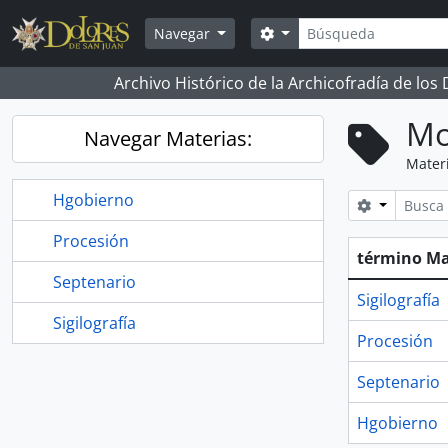
Skip to main content
Búsqueda
Search options
Navegar
Archivo Histórico de la Archicofradía de los
Mo
Navegar Materias:
Mater
Hgobierno
Search opt
Procesión
término Ma
Septenario
Sigilografía
Sigilografía
Procesión
Septenario
Hgobierno