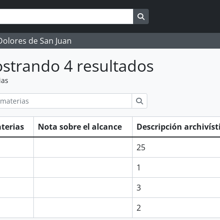
Search in browse page
 Dolores de San Juan
strando 4 resultados
ias
ions
Búsqueda
terias
Nota sobre el alcance
Descripción archivís
25
1
3
2