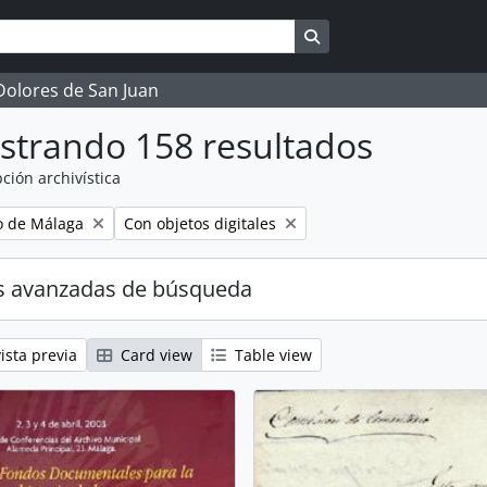
Search in browse page
 Dolores de San Juan
strando 158 resultados
ción archivística
Remove filter:
o de Málaga
Con objetos digitales
s avanzadas de búsqueda
ista previa
Card view
Table view