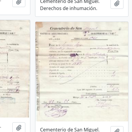
Cementerio de San Miguel.
Añadir al portapapeles
Añadi
Derechos de inhumación.
.
Añadir al portapapeles
Cementerio de San Miguel.
Añadi