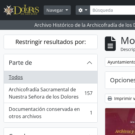
Skip to main content
Búsqueda
Search options
Navegar
Archivo Histórico de la Archicofradía de los
Mo
Restringir resultados por:
Descrip
Parte de
Remove filter:
Ayuntamient
Todos
Opcione
Archicofradía Sacramental de
157
, 157 resultados
Nuestra Señora de los Dolores
Imprimir v
Documentación conservada en
1
, 1 resultados
otros archivos