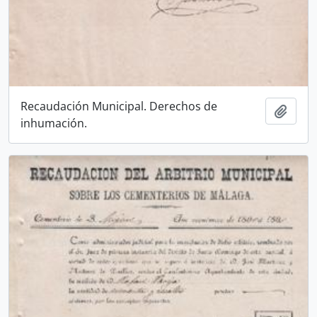
Recaudación Municipal. Derechos de
Añadi
inhumación.