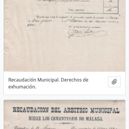
Recaudación Municipal. Derechos de
Añadi
exhumación.