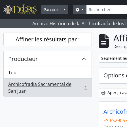
Skip to main content
Rechercher
Search options
Parcourir
Archivo Histórico de la Archicofradía de los
Aff
Affiner les résultats par :
Descrip
Producteur
Remove filter:
Seulement les
Tout
Options 
Archicofradía Sacramental de
1
, 1 résultats
San Juan
Aperçu av
Archicof
ES ES2906