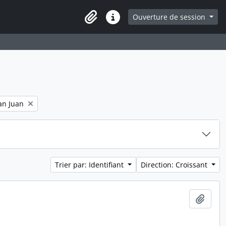
e
Ouverture de session
Presse-papier
Liens rapides
an Juan
Trier par: Identifiant
Direction: Croissant
Ajout