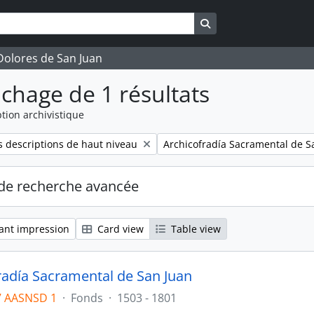
Search in browse pag
 Dolores de San Juan
ichage de 1 résultats
tion archivistique
Remove filter:
 descriptions de haut niveau
Archicofradía Sacramental de S
de recherche avancée
ant impression
Card view
Table view
radía Sacramental de San Juan
7 AASNSD 1
·
Fonds
·
1503 - 1801