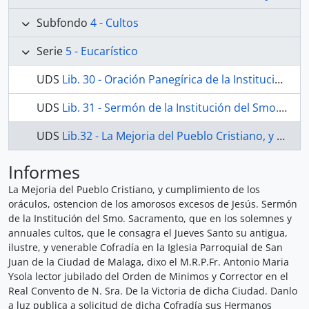
Subfondo
4 - Cultos
Serie
5 - Eucarístico
UDS
Lib. 30 - Oración Panegírica de la Institución del Sacramento Eucarístico predicada en la Iglesia de S. Juan Baptista y San Juan Evangelista de Málaga, Jueves Santo, dia 14 deAbril de 1740 en que annualmente celebra efta Solemnidad la Hermandad y Cofradía del Smo. Sacramento de dicha Parroquia. Por el Doct. Carlos de Rubira Osorio, Prevendado Racionero en la Sta. Iglesia Catedral de Malaga, Colegial, y Rector, que fue de Sta. Catharina, Universidad de Granada, Cthedratico de Philofophia en propiedad, Regente Catedrático de Prima de Teología de dicha Universidad y Examinador Sinodal de efte Obispado de Malaga. Sacanla a luz D. Joseph Antonio Rey, Beneficiado de la misma Iglesia, y D. Manuel Joseph Martinez, Familiar de la Santa Inquificion, Hermanos Mayores de la Hermandad y Cofradía del Smo. Sacramento de la mifma Iglesia. Y reverentes la dedican al Emo. Sr. Cardenal D.Fr. Gaspar de Molina y Oviedo, Obispo de Malaga, Presidente de Caftilla y Comiffario General de Cruzada Abril de 1740 en que annualmente celebra efta So
UDS
Lib. 31 - Sermón de la Institución del Smo. Sacramento que en los solmenes, y annuales cultos, que le consagra el Jueves Santo, fu iluftre y venerable Cofradía, en la Iglesia Parroquial de S. Juan de la Ciudad de Málaga, Dixo el M.R.P.Fr. Domigo de Benaocaz, Lector de Philosophía en fu Convento de Menores Capuchinos de la mifma Ciudad. Danlo a luz, a solicitud de dicha Cofradía, fus Hermanos Mayores D. Francisco Moreno y Angùlo, Párroco de la mifma Iglefia, y D. Juan Perfecto Caballero. Con licencia: En Malaga, en la Imprenta de la Dignidad Episcopal, y de la Santa Iglefia Catedral, en la Plaza.
UDS
Lib.32 - La Mejoria del Pueblo Cristiano, y cumplimiento de los oráculos, ostencion de los amorosos excesos de Jesús. Sermón de la Institución del Smo. Sacramento, que en los solemnes y annuales cultos, que le consagra el Jueves Santo su antigua, ilustre, y venerable Cofradía en la Iglesia Parroquial de San Juan de la Ciudad de Malaga, dixo el M.R.P.Fr. Antonio Maria Ysola lector jubilado del Orden de Minimos y Corrector en el Real Convento de N. Sra. De la Victoria de dicha Ciudad. Danlo a luz publica a solicitud de dicha Cofradía sus Hermanos Mayores Don Tomás del Valle, Cura Teniente de dicha Iglesia; Don Antonio Gallego Gonzales, Presbítero; D. Pedro de Campos y D. Miguel de Merida. Con Licencia. Malaga: En la Imprenta de D. Felix de Casas, y Martinez, frente al Sto. Cristo de la Salud. Año 1782.
Informes
La Mejoria del Pueblo Cristiano, y cumplimiento de los
oráculos, ostencion de los amorosos excesos de Jesús. Sermón
de la Institución del Smo. Sacramento, que en los solemnes y
annuales cultos, que le consagra el Jueves Santo su antigua,
ilustre, y venerable Cofradía en la Iglesia Parroquial de San
Juan de la Ciudad de Malaga, dixo el M.R.P.Fr. Antonio Maria
Ysola lector jubilado del Orden de Minimos y Corrector en el
Real Convento de N. Sra. De la Victoria de dicha Ciudad. Danlo
a luz publica a solicitud de dicha Cofradía sus Hermanos