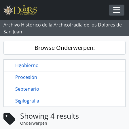
Skip to main content
Togg
Archivo Histórico de la Archicofradía de los Dolores de
San Juan
Browse Onderwerpen:
Hgobierno
Procesión
Septenario
Sigilografía
Showing 4 results
Onderwerpen