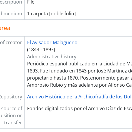
description
File
nd medium
1 carpeta [doble folio]
area
of creator
El Avisador Malagueño
(1843 - 1893)
Administrative history
Periódico español publicado en la ciudad de Má
1893. Fue fundado en 1843 por José Martínez de 
propietario hasta 1870. Posteriormente pasarí
Ambrosio Rubio​ y más adelante por Alfonso Ca
Repository
Archivo Histórico de la Archicofradía de los Do
 source of
Fondos digitalizados por el Archivo Díaz de Es
uisition or
transfer