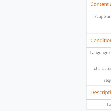
Content 
Scope an
Conditio
Language o
character
req
Descript
L