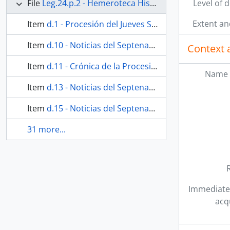
File
Leg.24.p.2 - Hemeroteca Histórica. El Avisador Malagueño.
Level of 
Extent a
Item
d.1 - Procesión del Jueves Santo de 1849
Item
d.10 - Noticias del Septenario de 1862.
Context 
Item
d.11 - Crónica de la Procesión de 1862.
Name 
Item
d.13 - Noticias del Septenario de 1864.
Item
d.15 - Noticias del Septenario de 1866.
31 more...
Immediate
acq