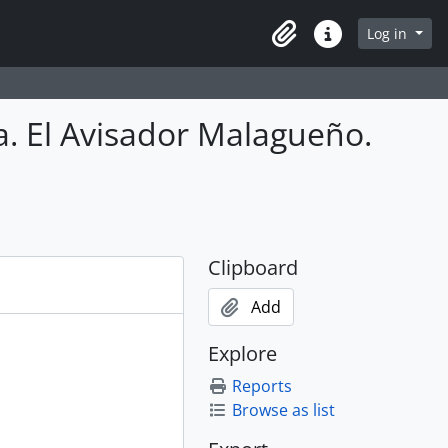
Log in
Clipboard
Quick links
ca. El Avisador Malagueño.
Clipboard
Add
Explore
Reports
Browse as list