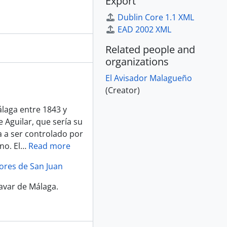
Export
Dublin Core 1.1 XML
EAD 2002 XML
Related people and
organizations
El Avisador Malagueño
(Creator)
laga entre 1843 y
Aguilar,​ que sería su
a a ser controlado por
no. El
…
Read more
lores de San Juan
cavar de Málaga.