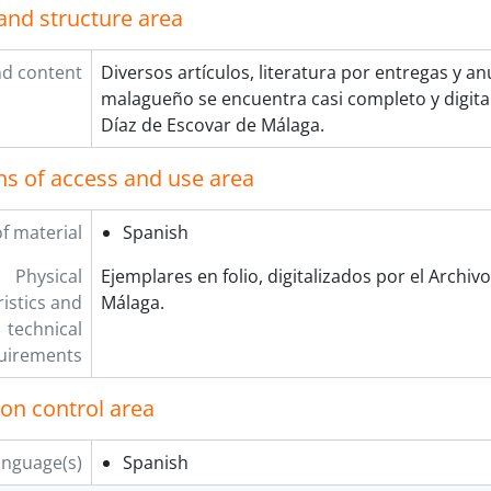
and structure area
d content
Diversos artículos, literatura por entregas y an
malagueño se encuentra casi completo y digital
Díaz de Escovar de Málaga.
ns of access and use area
f material
Spanish
Physical
Ejemplares en folio, digitalizados por el Archiv
istics and
Málaga.
technical
uirements
ion control area
anguage(s)
Spanish