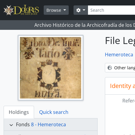
Skip to main content
Search
Search options
Browse
Archivo Histórico de la Archicofradía de los
File L
Hemeroteca
Other lan
Identity 
Refer
Holdings
Quick search
Fonds
8 - Hemeroteca