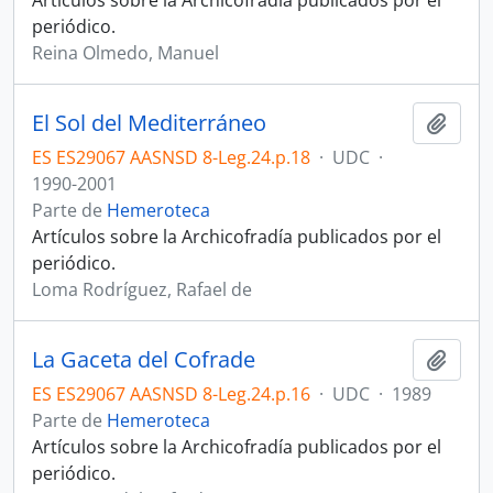
Artículos sobre la Archicofradía publicados por el
periódico.
Reina Olmedo, Manuel
El Sol del Mediterráneo
Añadi
ES ES29067 AASNSD 8-Leg.24.p.18
·
UDC
·
1990-2001
Parte de
Hemeroteca
Artículos sobre la Archicofradía publicados por el
periódico.
Loma Rodríguez, Rafael de
La Gaceta del Cofrade
Añadi
ES ES29067 AASNSD 8-Leg.24.p.16
·
UDC
·
1989
Parte de
Hemeroteca
Artículos sobre la Archicofradía publicados por el
periódico.