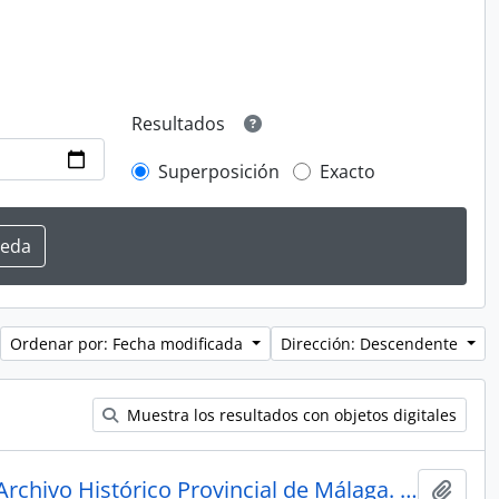
Resultados
Superposición
Exacto
Ordenar por: Fecha modificada
Dirección: Descendente
Muestra los resultados con objetos digitales
Testamento de Luis Rodríguez. Archivo Histórico Provincial de Málaga. Legajo 3162, folios 205-210 y 220-221. Escribanía de Manuel de Torres.
Añadi