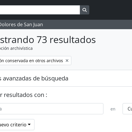
Search in browse page
 Dolores de San Juan
strando 73 resultados
ción archivística
n conservada en otros archivos
s avanzadas de búsqueda
r resultados con :
en
evo criterio