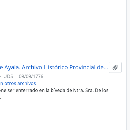
Testamento de Francisco José de Ayala. Archivo Histórico Provincial de Málaga. Legajo 2966, folio 598. Escribanía de Miguel Martínez de Valdivia.
Añadi
·
UDS
·
09/09/1776
 otros archivos
one ser enterrado en la b´veda de Ntra. Sra. De los
.