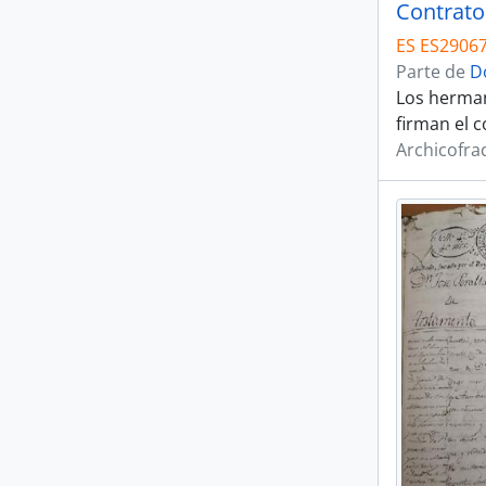
ES ES29067
Parte de
D
Los herman
firman el 
Archicofra