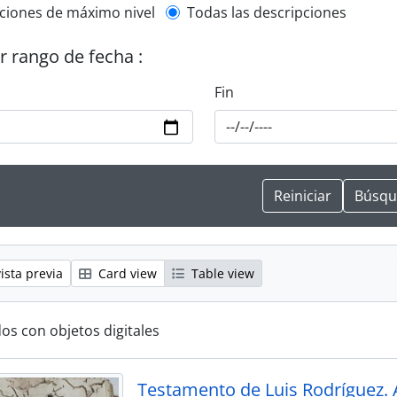
l description filter
ciones de máximo nivel
Todas las descripciones
or rango de fecha :
Fin
ista previa
Card view
Table view
os con objetos digitales