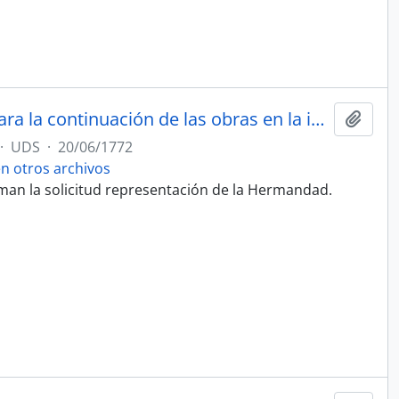
Solicitud de fondos al Cabildo para la continuación de las obras en la iglesia de San Juan.
Añadi
·
UDS
·
20/06/1772
 otros archivos
rman la solicitud representación de la Hermandad.