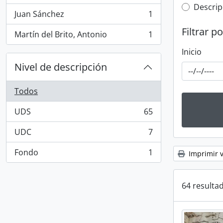
Top-leve
Descrip
Juan Sánchez
1
, 1 resultados
Filtrar p
Martín del Brito, Antonio
1
, 1 resultados
Inicio
Nivel de descripción
Todos
UDS
65
, 65 resultados
UDC
7
, 7 resultados
Fondo
1
Imprimir v
, 1 resultados
64 resultad