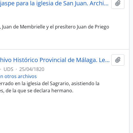
Contrato con el cantero Diego Muñoz de seis pilastras de jaspe para la iglesia de San Juan. Archivo Histórico Provincial. Legajo 1116, folios 142-143. Escribanía de Marcos Estrada.
Añadi
Juan de Membrielle y el presítero Juan de Priego
Testamento de José Peralta. Archivo Histórico Provincial de Málaga. Legajo 3736, folios 310-313. Escribanía de Miguel de Ávila.
Añadi
·
UDS
·
25/04/1820
 otros archivos
rrado en la iglesia del Sagrario, asistiendo la
s, de la que se declara hermano.