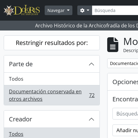
Skip to main content
Búsqueda
Search options
Navegar
Archivo Histórico de la Archicofradía de los
Mo
Restringir resultados por:
Descrip
Parte de
Remove filter:
Documentació
Todos
Opcione
Documentación conservada en
72
Encontra
, 72 resultados
otros archivos
Creador
Añadir nu
Todos