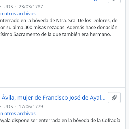
·
UDS
·
23/03/1787
 otros archivos
enterrado en la bóveda de Ntra. Sra. De los Dolores, de
 por su alma 300 misas rezadas. Además hace donación
ntísimo Sacramento de la que también era hermano.
Testamento de María Rodríguez Ávila, mujer de Francisco José de Ayala. Archivo Histórico Provincial de Málaga. Legajo 2969, folio 628. Escribanía de Miguel Martínez de Valdivia.
Añadi
·
UDS
·
17/06/1779
 otros archivos
 Ayala dispone ser enterrada en la bóveda de la Cofradía
.