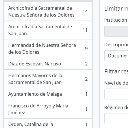
Limitar r
Archicofradía Sacramental de
14
, 14 resultados
Nuestra Señora de los Dolores
Institución
Archicofradía Sacramental de
11
, 11 resultados
San Juan
Descripció
Hermandad de Nuestra Señora
9
, 9 resultados
de los Dolores
Díaz de Escovar, Narciso
2
, 2 resultados
Filtrar r
Hermanos Mayores de la
2
, 2 resultados
Sacramental de San Juan
Nivel de d
Ayuntamiento de Málaga
1
, 1 resultados
Francisco de Arroyo y María
Régimen d
1
, 1 resultados
Jiménez
Orden, Catalina de la
1
, 1 resultados