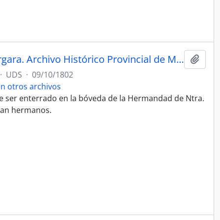
Testamento de Francisco de Vergara. Archivo Histórico Provincial de Málaga. Legajo 3715, folios 655. Escribanía de Miguel de Ávila.
Añadi
·
UDS
·
09/10/1802
 otros archivos
ne ser enterrado en la bóveda de la Hermandad de Ntra.
aran hermanos.