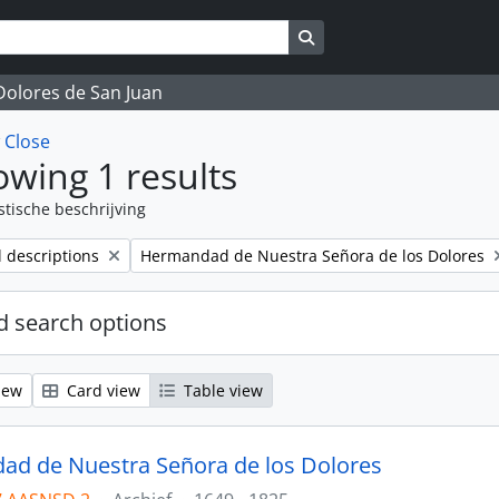
Search in browse page
 Dolores de San Juan
w
Close
wing 1 results
stische beschrijving
Remove filter:
l descriptions
Hermandad de Nuestra Señora de los Dolores
 search options
iew
Card view
Table view
d de Nuestra Señora de los Dolores