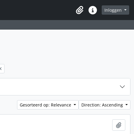
Inloggen
Clipboard
Quick links
Gesorteerd op: Relevance
Direction: Ascending
Add t