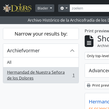
Skip to main content
zoeken
Search options
Blader
Archivo Histórico de la Archicofradía de los
Print previe
Narrow your results by:
Sho
Archivi
Archiefvormer
Remove filter:
Only top-leve
All
Advanced
Hermandad de Nuestra Señora
1
, 1 results
de los Dolores
Print prev
Hermanda