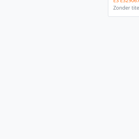
ES ES2906
Zonder tite