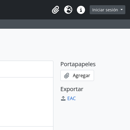
Iniciar sesión
Portapapeles
Idioma
Enlaces rápidos
Portapapeles
Agregar
Exportar
EAC